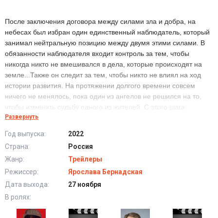
После заключения договора между силами зла и добра, на
небесах был избран один единственный наблюдатель, который
занимал нейтральную позицию между двумя этими силами. В
обязанности наблюдателя входит контроль за тем, чтобы
никогда никто не вмешивался в дела, которые происходят на
земле...Также он следит за тем, чтобы никто не влиял на ход
истории развития. На протяжении долгого времени совсем
ничего не менялось, пока один из ангелов не решился на то,
чтобы изменить судьбу одного из жителей. С этого шага
Развернуть
начинается война, выиграть в которой никто не сможет.
Год выпуска:
2022
Премьера кинофильма "
Наблюдатель
" состоится
в 2023 году!
Страна:
Россия
Жанр:
Трейлеры
Режиссер:
Ярослава Бернадская
Дата выхода:
27 ноября
В ролях: