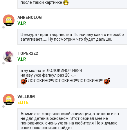
после такой картинке
AHRENOLOG
V.I.P.
Цензура - враг творчества. По началу как-то не особо
затягивает...... Ну посмотрим что будет дальше.
TOPER222
V.I.P.
а ну молчать ЛОЛОКИНО!!! НЯЯЯ
на аву уже фапнул раз 20 -_-
ЛОЛОКИНО!!!ЛОЛОКИНО!!!ЛОЛОКИНО!!!
VALLIUM
ELITE
Аниме это жанр японской анимации, а не кино и он
не для детей в основном. Этот сериал мне не
понравился, очень уж он на любителя. Но я думаю
своих поклонников найдет