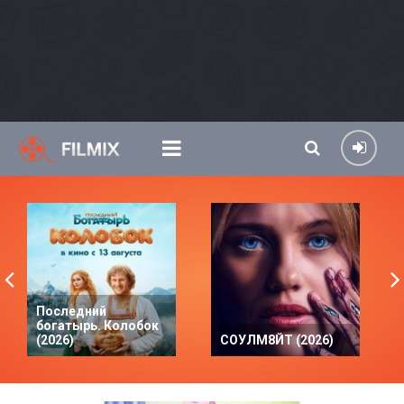
Последний
богатырь. Колобок
(2026)
СОУЛМ8ЙТ (2026)