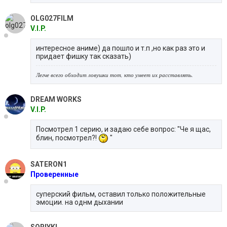
OLG027FILM
V.I.P.
интересное аниме) да пошло и т.п ,но как раз это и
придает фишку так сказать)
Легче всего обходит ловушки тот, кто умеет их расставлять.
DREAM WORKS
V.I.P.
Посмотрел 1 серию, и задаю себе вопрос: "Че я щас,
блин, посмотрел?!
"
SATERON1
Проверенные
суперский фильм, оставил только положительные
эмоции. на однм дыхании
SORIYKI