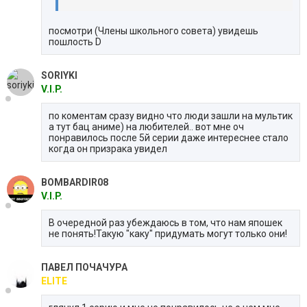
посмотри (Члены школьного совета) увидешь
пошлость D
SORIYKI
V.I.P.
по коментам сразу видно что люди зашли на мультик
а тут бац аниме) на любителей.. вот мне оч
понравилось после 5й серии даже интереснее стало
когда он призрака увидел
BOMBARDIR08
V.I.P.
В очередной раз убеждаюсь в том, что нам япошек
не понять!Такую "каку" придумать могут только они!
ПАВЕЛ ПОЧАЧУРА
ELITE