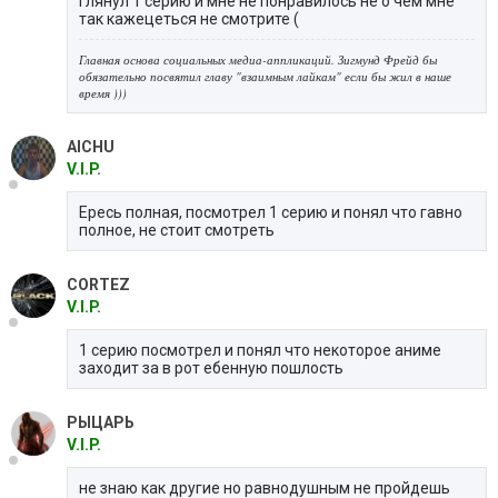
глянул 1 серию и мне не понравилось не о чем мне
так кажецеться не смотрите (
Главная основа социальных медиа-аппликаций. Зигмунд Фрейд бы
обязательно посвятил главу "взаимным лайкам" если бы жил в наше
время )))
AICHU
V.I.P.
Ересь полная, посмотрел 1 серию и понял что гавно
полное, не стоит смотреть
CORTEZ
V.I.P.
1 серию посмотрел и понял что некоторое аниме
заходит за в рот ебенную пошлость
РЫЦАРЬ
V.I.P.
не знаю как другие но равнодушным не пройдешь