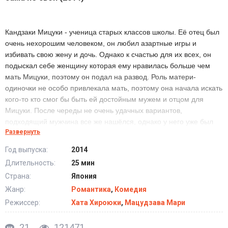
Кандзаки Мицуки - ученица старых классов школы. Её отец был
очень нехорошим человеком, он любил азартные игры и
избивать свою жену и дочь. Однако к счастью для их всех, он
подыскал себе женщину которая ему нравилась больше чем
мать Мицуки, поэтому он подал на развод. Роль матери-
одиночки не особо привлекала мать, поэтому она начала искать
кого-то кто смог бы быть ей достойным мужем и отцом для
Мицуки. После череды не очень удачных вариантов,
подходящий мужчина все же нашёлся, однако у него уже был
Развернуть
сын, при том сын старше чем Мицуки. По прошествии
некоторого времени, отчим девушки вместе с её матерью
Год выпуска:
2014
отправляются заграницу на заработки. Мицуки и её сводный
Длительность:
25 мин
брат Юуе остаются вместе, однако общий язык они находят
Страна:
Япония
далеко не сразу, девушка не воспринимает новоявленного
брата за родственника. filmix.day/anime/ Ей кажется, что все её
Жанр:
Романтика
,
Комедия
бросили, и не имея ни одного близкого человека с кем она
Режиссер:
Хата Хироюки
,
Мацудзава Мари
могла бы по душами поговорить, девушка начинает медленно
замыкаться в себе. Однако долго скучать и грустить Мицуке не
21
121471