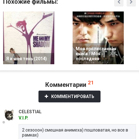
Похожие фильмы:
Моя пролистанная
книга / Моя
Я и моя тень (2014)
последняя
21
Комментарии
КОММЕНТИРОВАТЬ
CELESTIAL
V.I.P.
2 сезооон) смешная анимеха) пошловатая, но все в
рамках)