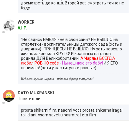
досмотреть до конца. Второй раз смотреть точно не
буду.
WORKER
V.I.P.
"Не садись ЕМЕЛЯ - не в свои сани"! НЕ ВЫШЛО из
старлетки - воспитательницы детского сада (хоть и
дворянки)- ПРИНЦЕСЫ! НЕ ВЫШЛО! Ну хоть повезло -
жизнь закончила КРУТО! И красивых пацанов
родила ДЛЯ Великобритании!
А Чарльз ВСЕГДА
любил РОВНЮ себе
-
Нынешнюю его бабу!
И Я ЕГО
понимаю! (хотя у нас титулы и разные)
Недолго музыка играла - недолго фраер танцевал!
DATO.MUXRANSKI
Посетители
prosta shikarni film. naaomi vocs prosta shikarna iragal
roli diani. vsem savetiu pasmtret eta film