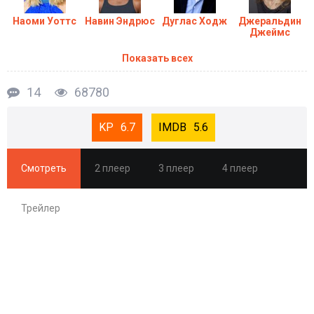
Наоми Уоттс
Навин Эндрюс
Дуглас Ходж
Джеральдин
Джеймс
Показать всех
14
68780
6.7
5.6
Смотреть
2 плеер
3 плеер
4 плеер
Трейлер