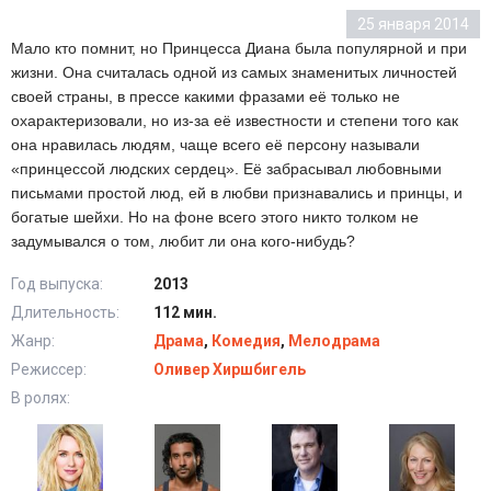
25 января 2014
Мало кто помнит, но Принцесса Диана была популярной и при
жизни. Она считалась одной из самых знаменитых личностей
своей страны, в прессе какими фразами её только не
охарактеризовали, но из-за её известности и степени того как
она нравилась людям, чаще всего её персону называли
«принцессой людских сердец». Её забрасывал любовными
письмами простой люд, ей в любви признавались и принцы, и
богатые шейхи. Но на фоне всего этого никто толком не
задумывался о том, любит ли она кого-нибудь?
Год выпуска:
2013
Длительность:
112 мин.
Жанр:
Драма
,
Комедия
,
Мелодрама
Режиссер:
Оливер Хиршбигель
В ролях: