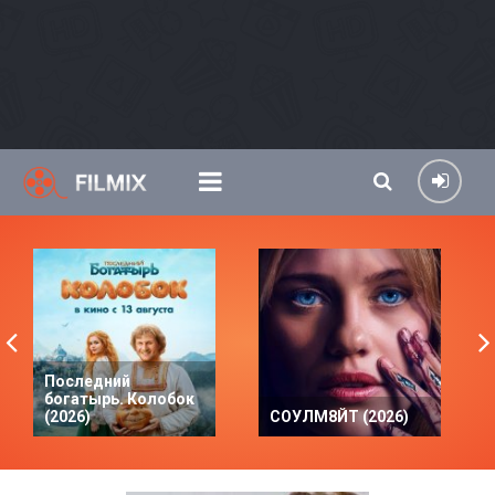
Последний
богатырь. Колобок
(2026)
СОУЛМ8ЙТ (2026)