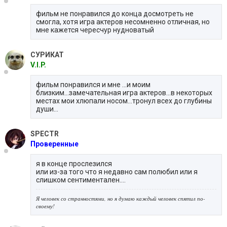
фильм не понравился до конца досмотреть не
смогла, хотя игра актеров несомненно отличная, но
мне кажется чересчур нудноватый
СУРИКАТ
V.I.P.
фильм понравился и мне ...и моим
близким...замечательная игра актеров...в некоторых
местах мои хлюпали носом...тронул всех до глубины
души...
SPECTR
Проверенные
я в конце прослезился
или из-за того что я недавно сам полюбил или я
слишком сентиментален....
Я человек со странностями, но я думаю каждый человек спятил по-
своему!