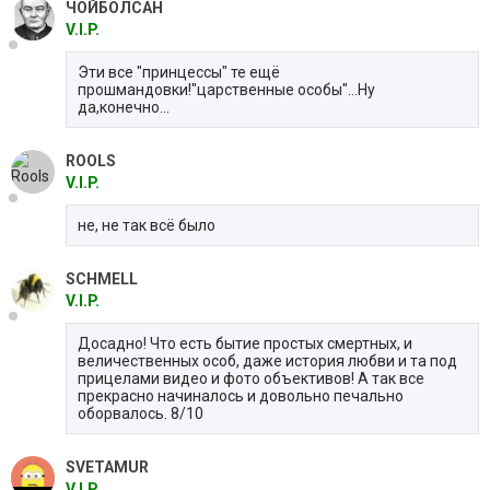
ЧОЙБОЛСАН
V.I.P.
Эти все "принцессы" те ещё
прошмандовки!"царственные особы"...Ну
да,конечно...
ROOLS
V.I.P.
не, не так всё было
SCHMELL
V.I.P.
Досадно! Что есть бытие простых смертных, и
величественных особ, даже история любви и та под
прицелами видео и фото объективов! А так все
прекрасно начиналось и довольно печально
оборвалось. 8/10
SVETAMUR
V.I.P.