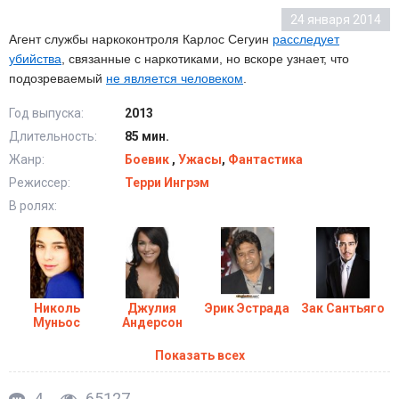
24 января 2014
Агент службы наркоконтроля Карлос Сегуин
расследует
убийства
, связанные с наркотиками, но вскоре узнает, что
подозреваемый
не является человеком
.
Год выпуска:
2013
Длительность:
85 мин.
Жанр:
Боевик
,
Ужасы
,
Фантастика
Режиссер:
Терри Ингрэм
В ролях:
Николь
Джулия
Эрик Эстрада
Зак Сантьяго
Муньос
Андерсон
Показать всех
4
65127