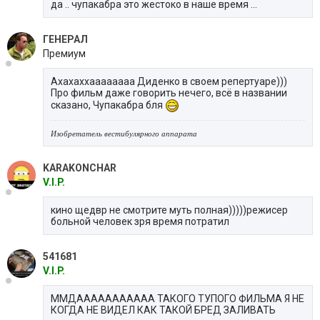
да .. чупакабра это жестоко в наше время ...
ГЕНЕРАЛ
Премиум
Ахахаххаааааааа Диденко в своем репертуаре)))
Про фильм даже говорить нечего, всё в названии
сказано, Чупакабра бля
Изобретатель вестибулярного аппарата
KARAKONCHAR
V.I.P.
кино щедвр не смотрите муть полная)))))режисер
больной человек зря время потратил
541681
V.I.P.
ММДААААААААААА ТАКОГО ТУПОГО ФИЛЬМА Я НЕ
КОГДА НЕ ВИДЕЛ КАК ТАКОЙ БРЕД ЗАЛИВАТЬ