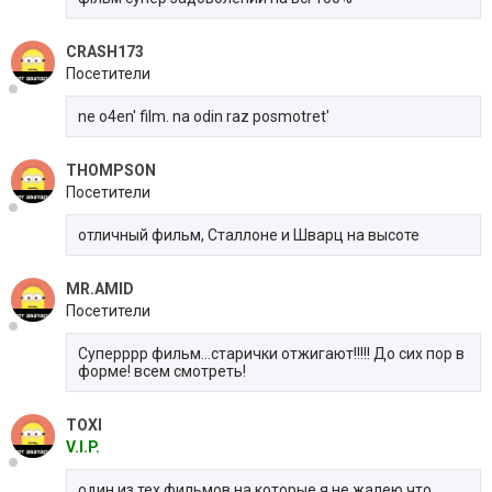
CRASH173
Посетители
ne o4en' film. na odin raz posmotret'
THOMPSON
Посетители
отличный фильм, Сталлоне и Шварц на высоте
MR.AMID
Посетители
Суперррр фильм...старички отжигают!!!!! До сих пор в
форме! всем смотреть!
TOXI
V.I.P.
один из тех фильмов на которые я не жалею что