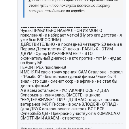
своем пути чтоб покинуть последнию тюрьму
которая находиться на корабле.
_________________________________-
Чувак ПРАВИЛЬНО НАБРАЛ - ОН ИЗ МОЕГО
поколения! - и набирает чётко! (Ну это его детства - я
уже был ВЗРОСЛЫМ)
ДЕЙСТВИТЕЛЬНО - в последней четверти 20 века и в
Первом Десятилетии 21 векка - РАВНЫХ - ЭТИМ
ДВУМ - Супер МУЖЧИНАМ НЕТ! - ЭТО
окончательный диагноз- а кто против - тот М - чудак
на букву М!
ГЕРОИ ТРЁХ поколений!
И МЕНЯЛИ свою точку зрения! САМ Сталлоне - сказал
- "Рэмбо-3" - был коньюктурный фильм ! Если бы Я
знал - сто сша - сменит ссср - в афгане - не стал бы
делать фильм!
А в всём остальном - УСТАКАНИЛОСЬ - И ДВА
Супермэна - снимались ВМЕСТЕ - в цикле
"НЕУДЕРЖИМЫЕ" - ПИР - ДЛЯ НАС - старых -пьяных
ветеранов! МЭЛ Гибсон - в роле ЗЛОДЕЯ! - ОТПАД -
(для ДВУХ оскароносного актёра)- ВОТ ВСЕ
СуперЗВЁЗДЫ - Прекрасно участвуют в КОМИКСАХ!
СМОТРИМ И АХАЕМ - от восторга!
Недолго музыка играла - недолго фраер танцевал!