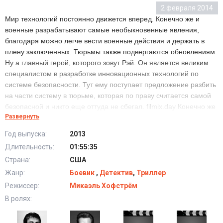
2 февраля 2014
Мир технологий постоянно движется вперед. Конечно же и
военные разрабатывают самые необыкновенные явления,
благодаря можно легче вести военные действия и держать в
плену заключенных. Тюрьмы также подвергаются обновлениям.
Ну а главный герой, которого зовут Рэй. Он является великим
специалистом в разработке инновационных технологий по
системе безопасности. Тут ему поступает предложение разбить
на части систему в тюрьме, которая по праву считается самой
безопасной и никто еще оттуда не сбегал. filmix.day Конечно же
Развернуть
Рэй соглашается на это заманчивое приглашение, только ему
придется не одному всем этим заниматься, ведь в одиночку
Год выпуска:
2013
справиться будет очень тяжело и он берет себе в помощники
Длительность:
01:55:35
старого друга, который является заключенным. Ну чтобы
Страна:
США
преодолеть все барьеры этой тюрьмы ребятам придется
весьма серьезно попотеть, да и порой их жизнь будет на грани
Жанр:
Боевик
,
Детектив
,
Триллер
риска, но если они смогут завершить начатое, то их ожидает
Режиссер:
Микаэль Хофстрём
очень большой куш, который на дороге явно не валяется. Рэй
В ролях:
подвергнет свою жизнь опасности, а также жизнь своего друга.
Но если его друг справится то его ожидает свобода. Но стоит ли