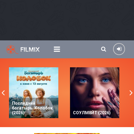
Последний
богатырь. Колобок
(2026)
СОУЛМ8ЙТ (2026)