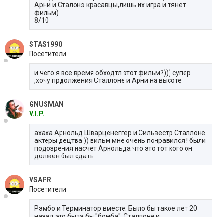
Арни и Сталонэ красавцы,лишь их игра и тянет
фильм)
8/10
STAS1990
Посетители
и чего я все время обходтл этот фильм?))) супер
,хочу прдолжения Сталлоне и Арни на высоте
GNUSMAN
V.I.P.
ахаха Арнольд Шварценеггер и Сильвестр Сталлоне
актеры децтва )) вильм мне очень понравился ! были
подозрения насчет Арнольда что это тот кого он
должен был сдать
VSAPR
Посетители
Рэмбо и Терминатор вместе. Было бы такое лет 20
назад это была бы "бомба". Сталлоне и