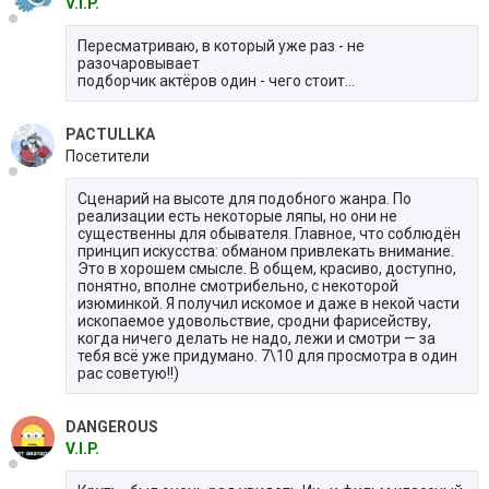
V.I.P.
Пересматриваю, в который уже раз - не
разочаровывает
подборчик актёров один - чего стоит...
PACTULLKA
Посетители
Cценарий на высоте для подобного жанра. По
реализации есть некоторые ляпы, но они не
существенны для обывателя. Главное, что соблюдён
принцип искусства: обманом привлекать внимание.
Это в хорошем смысле. В общем, красиво, доступно,
понятно, вполне смотрибельно, с некоторой
изюминкой. Я получил искомое и даже в некой части
ископаемое удовольствие, сродни фарисейству,
когда ничего делать не надо, лежи и смотри — за
тебя всё уже придумано. 7\10 для просмотра в один
рас советую!!)
DANGEROUS
V.I.P.