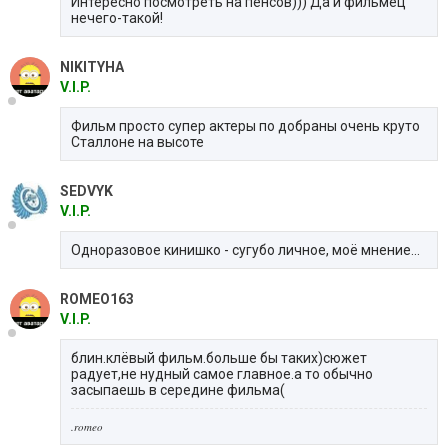
Интересно посмотреть на пенсов))) Да и фильмец
нечего-такой!
NIKITYHA
V.I.P.
Фильм просто супер актеры по добраны очень круто
Сталлоне на высоте
SEDVYK
V.I.P.
Одноразовое кинишко - сугубо личное, моё мнение...
ROMEO163
V.I.P.
блин.клёвый фильм.больше бы таких)сюжет
радует,не нудный самое главное.а то обычно
засыпаешь в середине фильма(
.romeo