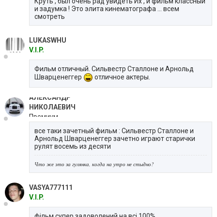
Круть , был очень рад увидеть Их , и фильм классный
и задумка ! Это элита кинематографа ... всем
смотреть
LUKASWHU
V.I.P.
Фильм отличный. Сильвестр Сталлоне и Арнольд
Шварценеггер
отличное актеры.
АЛЕКСАНДР
НИКОЛАЕВИЧ
Премиум
все таки зачетный фильм : Сильвестр Сталлоне и
Арнольд Шварценеггер зачетно играют старички
рулят восемь из десяти
Что же это за гулянка, когда на утро не стыдно?
VASYA777111
V.I.P.
фільм супер задоволений на всі 100%