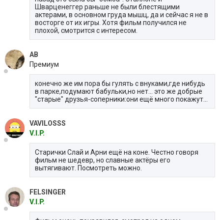
Шварценеггер раньше не были блестящими
актерами, в основном груда мышц, да и сейчас я не в
восторге от их игры. Хотя фильм получился не
плохой, смотрится с интересом.
AB
Премиум
конечно же им пора бы гулять с внуками,где нибудь
в парке,подумают бабульки,но нет... это же добрые
"старые" друзья-соперники:они ещё много покажут...
VAVILOSSS
V.I.P.
Старички Слай и Арни ещё на коне. Честно говоря
фильм не шедевр, но славные актёры его
вытягивают. Посмотреть можно.
FELSINGER
V.I.P.