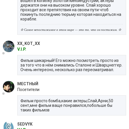
вошел в копилку золотой киноиндустрии, актеры
держатся они на высоком уровне. Слай хорошо
проходит все препятствия на своем пути чтоб
покинуть последнию тюрьму которая находиться на
корабле.
♔ Самое непостижимое в этом мире — это то, что он постижим. ♔
XX_KOT_XX
V.I.P.
Фильм шикарный! Его можно посмотреть просто из
за того что в нём снимались Сталоне и Шварцнеггер.
Очень интересно, несколько раз пересматривал.
МЕСТНЫЙ
Посетители
Фильм просто бомба,какие актеры,Слай,Арни,50
сент,мне фильм ваще понравился,побольше бы
таких фильмов
SEDVYK