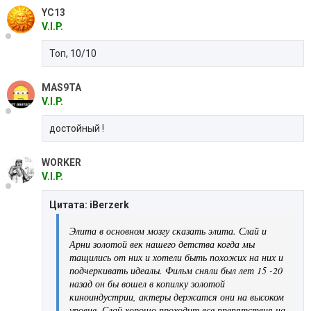
YC13
V.I.P.
Топ, 10/10
MAS9TA
V.I.P.
достойный !
WORKER
V.I.P.
Цитата: iBerzerk
Элита в основном мозгу сказать элита. Слай и
Арни золотой век нашего детства когда мы
тащились от них и хотели быть похожих на них и
подчеркивать идеалы. Фильм сняли был лет 15 -20
назад он бы вошел в копилку золотой
киноиндустрии, актеры держатся они на высоком
уровне. Слай хорошо проходит все препятствия на