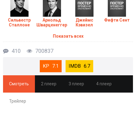
свобода таких затрат? Ответ кроется в самом фильме.
Сильвестр
Арнольд
Джеймс
Фифти Сент
Сталлоне
Шварценеггер
Кэвизел
Показать всех
410
700837
7.1
6.7
Смотреть
2 плеер
3 плеер
4 плеер
Трейлер