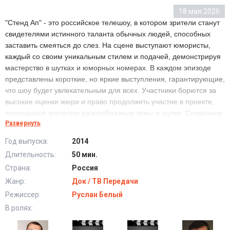
18 мая 2026
"Стенд Ап" - это российское телешоу, в котором зрители станут
свидетелями истинного таланта обычных людей, способных
заставить смеяться до слез. На сцене выступают юмористы,
каждый со своим уникальным стилем и подачей, демонстрируя
мастерство в шутках и юморных номерах. В каждом эпизоде
представлены короткие, но яркие выступления, гарантирующие,
что шоу будет увлекательным для всех. Участники борются за
высокие оценки жюри и право продолжить участие в проекте,
преподнося зрителям разнообразные темы и шутки. Созданное
Развернуть
в духе знаменитого "Камеди Клаба", шоу "Стенд Ап" на канале
ТНТ считается одним из самых успешных юмористических
Год выпуска:
2014
проектов. Но какой комик сможет превзойти ожидания и чем
Длительность:
50 мин.
удивят зрителей новые номера? Смотрите вместе с нами и
Страна:
Россия
наслаждайтесь калейдоскопом юмора в "Стенд Ап"!
Жанр:
Док / ТВ Передачи
Режиссер:
Руслан Белый
Стендап выпуск от 29 Мая 2025
В ролях: