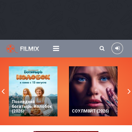
Последний
богатырь. Колобок
(2026)
СОУЛМ8ЙТ (2026)