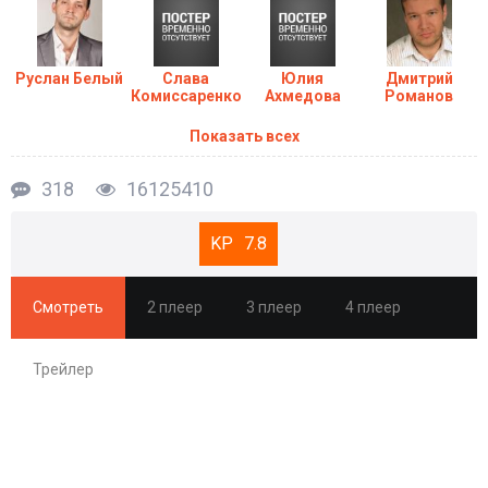
Руслан Белый
Слава
Юлия
Дмитрий
Комиссаренко
Ахмедова
Романов
Показать всех
318
16125410
7.8
Смотреть
2 плеер
3 плеер
4 плеер
Трейлер