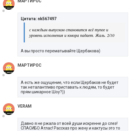
МАРТИРОС
Цитата: nk567497
с каждым выпуском становится всё тупее и
уровень исполнения и юмора падает. Жаль. 2/10
А вы просто перематывайте Щербакова)
МАРТИРОС
А есть же ощущение, что если Щербаков не будет
так неталантливо приставать к людям, то будет
прям шикарное Шоу?))
VERAМ
Давно я не ржала от всей души искренне до слез!
СПАСИБО Атлас! Рассказ про жену и кактусы это то