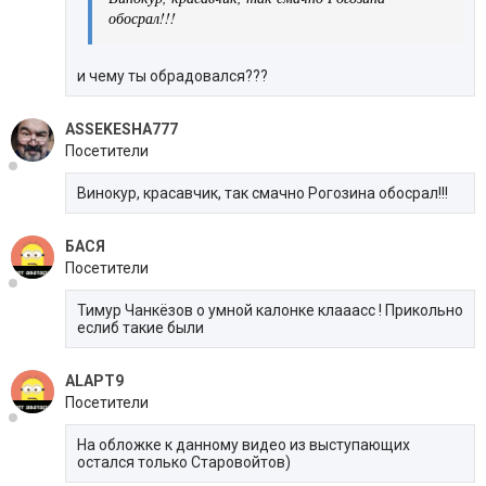
обосрал!!!
и чему ты обрадовался???
ASSEKESHA777
Посетители
Винокур, красавчик, так смачно Рогозина обосрал!!!
БАСЯ
Посетители
Тимур Чанкёзов о умной калонке клааасс ! Прикольно
еслиб такие были
ALAPT9
Посетители
На обложке к данному видео из выступающих
остался только Старовойтов)