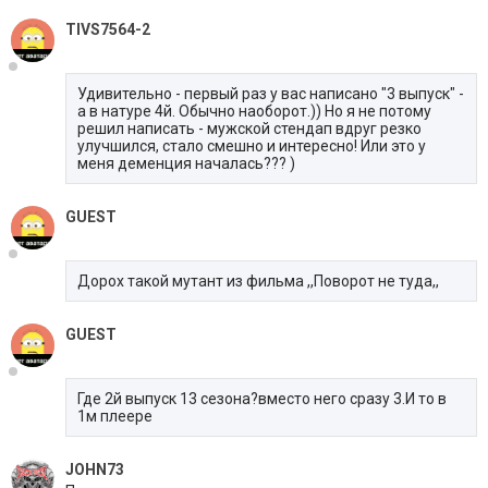
TIVS7564-2
Удивительно - первый раз у вас написано "3 выпуск" -
а в натуре 4й. Обычно наоборот.)) Но я не потому
решил написать - мужской стендап вдруг резко
улучшился, стало смешно и интересно! Или это у
меня деменция началась??? )
GUEST
Дорох такой мутант из фильма ,,Поворот не туда,,
GUEST
Где 2й выпуск 13 сезона?вместо него сразу 3.И то в
1м плеере
JOHN73