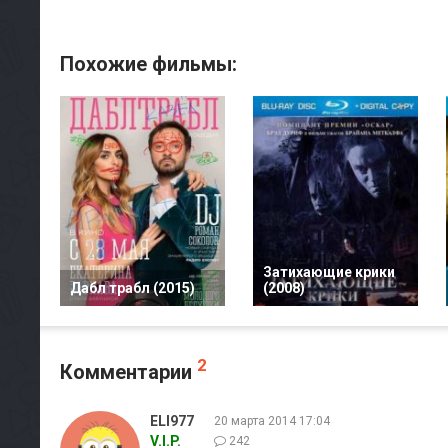
Похожие фильмы:
Затихающие крики
Дабл трабл (2015)
(2008)
2
Комментарии
ELI977
20 марта 2014 17:04
V.I.P.
242