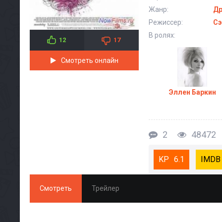
Жанр:
Д
Режиссер:
Сэ
В ролях:
12
17
Смотреть онлайн
Эллен Баркин
2
48472
6.1
Смотреть
Трейлер