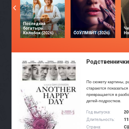
Последний
богатырь.
Че
Колобок (2026)
СОУЛМ8ЙТ (2026)
Но
Родственнички 
По сюжету картины, р
стараются показаться 
превращается в разбо
детей-подростков.
Год выпуска:
20
Длительность:
11
Страна:
С