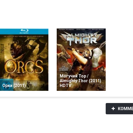
Могучий Тор /
Almighty Thor (2011)
Орки (2011)
HDTV
КОММЕ