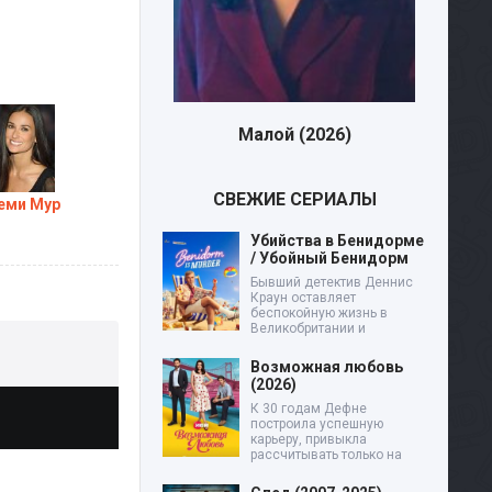
Малой (2026)
Дев
СВЕЖИЕ СЕРИАЛЫ
еми Мур
Убийства в Бенидорме
/ Убойный Бенидорм
Бывший детектив Деннис
Краун оставляет
беспокойную жизнь в
Великобритании и
Возможная любовь
(2026)
К 30 годам Дефне
построила успешную
карьеру, привыкла
рассчитывать только на