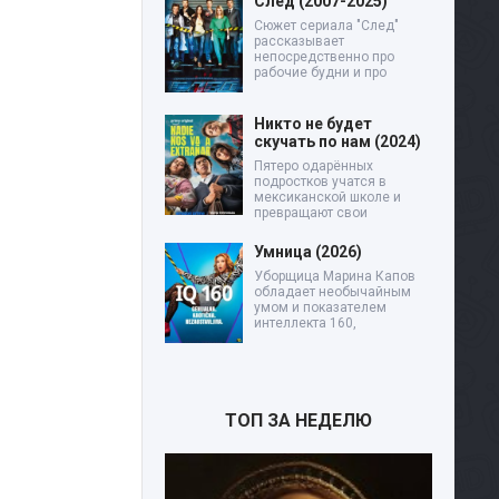
След (2007-2025)
Сюжет сериала "След"
рассказывает
непосредственно про
рабочие будни и про
Никто не будет
скучать по нам (2024)
Пятеро одарённых
подростков учатся в
мексиканской школе и
превращают свои
Умница (2026)
Уборщица Марина Капов
обладает необычайным
умом и показателем
интеллекта 160,
ТОП ЗА НЕДЕЛЮ