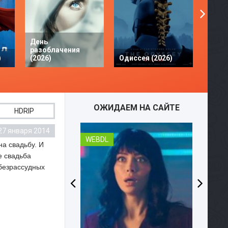
День
разоблачения
Твое 
)
(2026)
Одиссея (2026)
разби
ОЖИДАЕМ НА САЙТЕ
HDRIP
27 января 2014
WEBDL
а свадьбу. И
е свадьба
 безрассудных