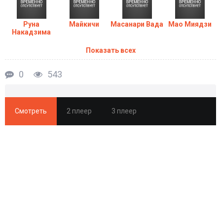
Руна
Майкичи
Масанари Вада
Мао Миядзи
Накадзима
Показать всех
0
543
Смотреть
2 плеер
3 плеер