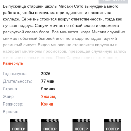
Выпускница старшей школы Мисаки Сато вынуждена много
работать, чтобы помочь матери-одиночке и накопить на
колледж. Её жизнь строится вокруг ответственности, тогда как
лучшая подруга Сацуки мечтает о лёгкой славе и одержима
раскруткой своего блога. Всё меняется, когда Мисаки случайно
снимает обычный бытовой влог, но в кадр попадает жуткий
размытый силуэт. Видео мгновенно становится вирусным и
набирает миллионы просмотров, превращая случайную запись
в источник славы и страха. Пока Сацуки видит в этом шанс,
Развернуть
Мисаки всё сильнее сомневается, что силуэт был простой
ошибкой камеры. Но что именно попало в кадр той ночью?
Год выпуска:
2026
Длительность:
77 мин
Снято (2026) в хорошем качестве HD
Страна:
Япония
Жанр:
Ужасы
,
Режиссер:
Коичи
В ролях: