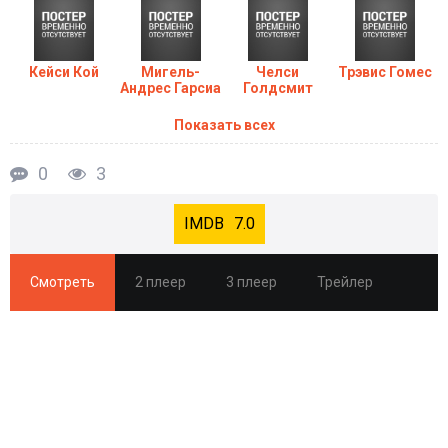
Кейси Кой
Мигель-
Челси
Трэвис Гомес
Андрес Гарсиа
Голдсмит
Показать всех
0
3
7.0
Смотреть
2 плеер
3 плеер
Трейлер