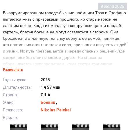
8 июля 2026
В коррумпированном городе бывшие наёмники Трэв и Стефано
пытаются жить с призраками прошлого, но старые грехи не
дают им покоя. Когда их младшую сестру похищает и продаёт
картель, братья больше не могут оставаться в стороне. Они
бросаются в отчаянную попытку вернуть её домой, понимая,
что против них стоит жестокая сила, привыкшая покупать людей
и жизни. Их путь превращается в череду опасных решений, где
каждая ошибка стоит слишком дорого. Но спасение
оборачивается кровопролитием, когда сестра трагически
Развернуть
погибает прямо у них на глазах. Что останется от братьев после
мести, если вернуть самое главное уже невозможно?
Год выпуска:
2025
Длительность:
1 ч 57 мин
Расплата (2025) в хорошем качестве HD
Страна:
США
Жанр:
Боевик
,
Режиссер:
Nikolas Pelekai
В ролях: