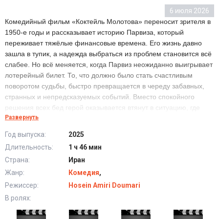
6 июля 2026
Комедийный фильм «Коктейль Молотова» переносит зрителя в
1950-е годы и рассказывает историю Парвиза, который
переживает тяжёлые финансовые времена. Его жизнь давно
зашла в тупик, а надежда выбраться из проблем становится всё
слабее. Но всё меняется, когда Парвиз неожиданно выигрывает
лотерейный билет. То, что должно было стать счастливым
поворотом судьбы, быстро превращается в череду забавных,
странных и непредсказуемых событий. Вместо спокойного
решения всех бед герой оказывается втянут в ситуацию, где
Развернуть
деньги могут принести не только радость, но и новые
неприятности. Но станет ли этот выигрыш спасением или
Год выпуска:
2025
началом ещё большего хаоса?
Длительность:
1 ч 46 мин
Страна:
Иран
Коктейль Молотова (2025) в хорошем качестве HD
Жанр:
Комедия
,
Режиссер:
Hosein Amiri Doumari
В ролях: