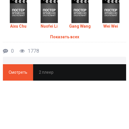
Aixu Chu
Nuofei Li
Gang Wang
Wei Wei
Показать всех
0
1778
Смотреть
2 плеер