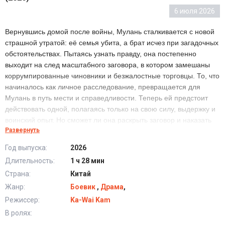
6 июля 2026
Вернувшись домой после войны, Мулань сталкивается с новой
страшной утратой: её семья убита, а брат исчез при загадочных
обстоятельствах. Пытаясь узнать правду, она постепенно
выходит на след масштабного заговора, в котором замешаны
коррумпированные чиновники и безжалостные торговцы. То, что
начиналось как личное расследование, превращается для
Мулань в путь мести и справедливости. Теперь ей предстоит
действовать одной, полагаясь только на свою силу, выдержку и
воинский опыт. Но сможет ли она раскрыть заговор и наказать
Развернуть
тех, кто разрушил её дом?
Год выпуска:
2026
Длительность:
1 ч 28 мин
Мулан: Разгорающееся Пламя (2026) в хорошем
качестве HD
Страна:
Китай
Жанр:
Боевик
,
Драма
,
Режиссер:
Ka-Wai Kam
В ролях: