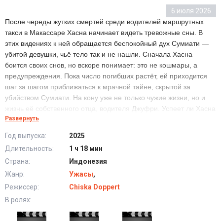
6 июля 2026
После череды жутких смертей среди водителей маршрутных
такси в Макассаре Хасна начинает видеть тревожные сны. В
этих видениях к ней обращается беспокойный дух Сумиати —
убитой девушки, чьё тело так и не нашли. Сначала Хасна
боится своих снов, но вскоре понимает: это не кошмары, а
предупреждения. Пока число погибших растёт, ей приходится
шаг за шагом приближаться к мрачной тайне, скрытой за
убийством Сумиати. На кону уже не только чужие жизни, но и
жизнь её собственного отца, водителя Джуфри. Успеет ли Хасна
Развернуть
раскрыть правду, пока смерть не пришла за самым близким
человеком?
Год выпуска:
2025
Длительность:
1 ч 18 мин
Городская легенда Сумиати (2025) в хорошем
Страна:
Индонезия
качестве HD
Жанр:
Ужасы
,
Режиссер:
Chiska Doppert
В ролях: