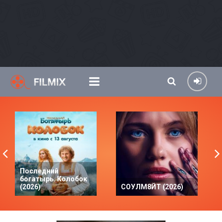
Последний
богатырь. Колобок
(2026)
СОУЛМ8ЙТ (2026)