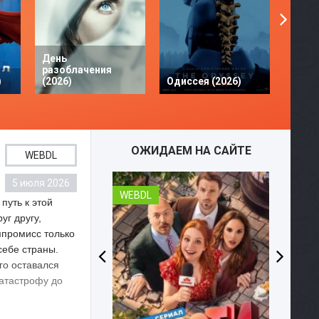
День
разоблачения
Твое 
)
(2026)
Одиссея (2026)
разби
ОЖИДАЕМ НА САЙТЕ
WEBDL
5 июля 2026
WEBDL
WEBD
путь к этой
уг другу,
мпромисс только
себе страны.
го оставался
катастрофу до