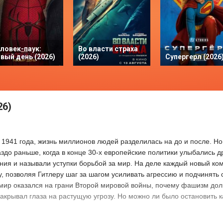
ловек-паук:
Во власти страха
вый день (2026)
(2026)
Супергерл (2026
26)
 1941 года, жизнь миллионов людей разделилась на до и после. Но 
здо раньше, когда в конце 30-х европейские политики улыбались др
ия и называли уступки борьбой за мир. На деле каждый новый ко
, позволяя Гитлеру шаг за шагом усиливать агрессию и подчинять 
 мир оказался на грани Второй мировой войны, почему фашизм дол
закрывал глаза на растущую угрозу. Но можно ли было остановить 