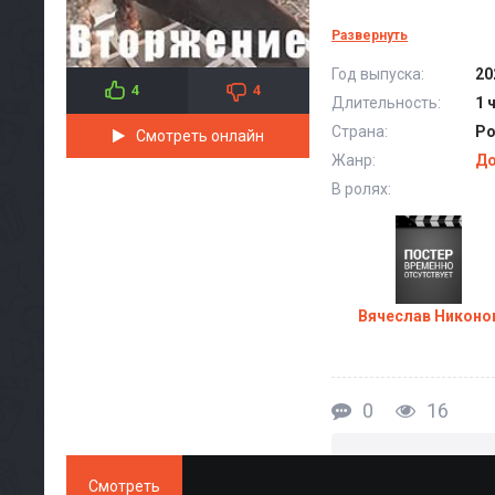
Развернуть
Год выпуска:
20
4
4
Длительность:
1 
Страна:
Ро
Смотреть онлайн
Жанр:
До
В ролях:
Вячеслав Никоно
0
16
Смотреть