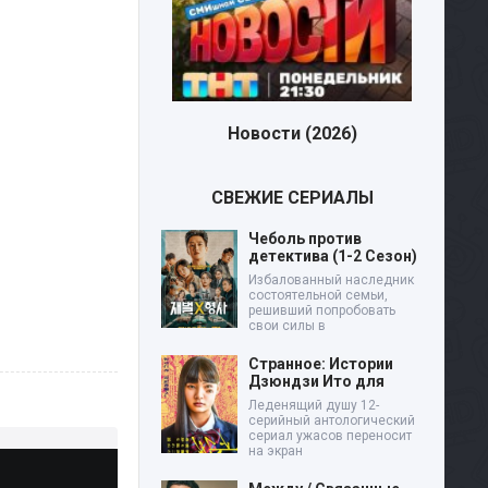
Новости (2026)
СВЕЖИЕ СЕРИАЛЫ
Чеболь против
детектива (1-2 Сезон)
Избалованный наследник
состоятельной семьи,
решивший попробовать
свои силы в
Странное: Истории
Дзюндзи Ито для
Леденящий душу 12-
серийный антологический
сериал ужасов переносит
на экран