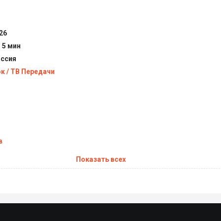
Сериал Вторжение (2026) все серии подряд
26
ч 5 мин
ссия
к / ТВ Передачи
в
Показать всех