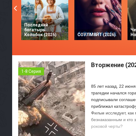
Последний
богатырь.
Че
Колобок (2026)
СОУЛМ8ЙТ (2026)
Но
Вторжение (20
1-8 Серия
85 лет назад, 22 июня
трагедии начался гора
подписывали соглашен
приближал катастрофу
Фильм исследует, как
безнаказанным и кто 
роковой черты?