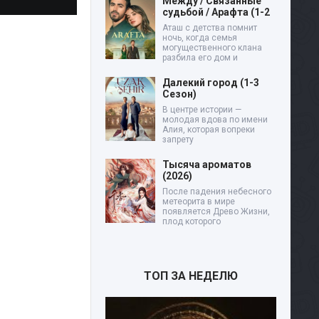
Между / Связанные
судьбой / Арафта (1-2
Аташ с детства помнит
ночь, когда семья
могущественного клана
разбила его дом и
Далекий город (1-3
Сезон)
В центре истории —
молодая вдова по имени
Алия, которая вопреки
запрету
Тысяча ароматов
(2026)
После падения небесного
метеорита в мире
появляется Древо Жизни,
плод которого
ТОП ЗА НЕДЕЛЮ