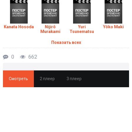
Kanata Hosoda
Nijirô
Yuri
Yôko Maki
Murakami
Tsunematsu
Показать всех
0
662
Смотреть
2 плеер
3 плеер