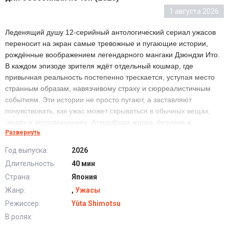
1 августа 2026
Леденящий душу 12-серийный антологический сериал ужасов
переносит на экран самые тревожные и пугающие истории,
рождённые воображением легендарного мангаки Дзюндзи Ито.
В каждом эпизоде зрителя ждёт отдельный кошмар, где
привычная реальность постепенно трескается, уступая место
странным образам, навязчивому страху и сюрреалистичным
событиям. Эти истории не просто пугают, а заставляют
почувствовать, как ужас может скрываться в обычных вещах,
людях и воспоминаниях. Атмосфера мрака, безумия и
Развернуть
неизбежности делает каждую новеллу самостоятельным
испытанием. Но какой из этих кошмаров окажется самым
Год выпуска:
2026
страшным?
Длительность:
40 мин
Страна:
Япония
Сериал Странное: Истории Дзюндзи Ито для
Жанр:
,
Ужасы
бессонных ночей (2026) все серии подряд
Режиссер:
Yûta Shimotsu
В ролях: