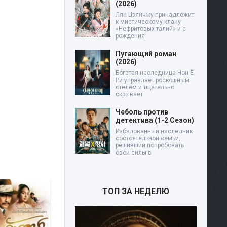
(2026)
Лян Цзянчжу принадлежит
к мистическому клану
«Нефритовых талий» и с
рождения
Пугающий роман
(2026)
Богатая наследница Чон Ё
Ри управляет роскошным
отелем и тщательно
скрывает
Чеболь против
детектива (1-2 Сезон)
Избалованный наследник
состоятельной семьи,
решивший попробовать
свои силы в
ТОП ЗА НЕДЕЛЮ