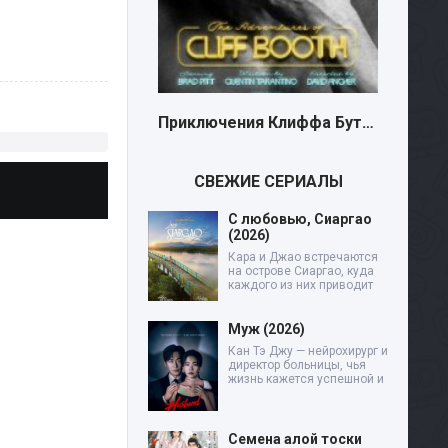
Приключения Клиффа Бута (2026)
Новости (2026)
СВЕЖИЕ СЕРИАЛЫ
С любовью, Сиаргао
(2026)
Кара и Джао встречаются
на острове Сиаргао, куда
каждого из них приводит
Муж (2026)
Кан Тэ Джу — нейрохирург и
директор больницы, чья
жизнь кажется успешной и
Семена алой тоски