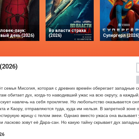
ловек-паук:
Во власти страха
вый день (2026)
(2026)
Супергерл (2026
(2026)
ёт семья Мисогия, которая с древних времён оберегает западные с
м обитает дух, когда-то наводивший ужас на всю округу, а каждый
искует навлечь на себя проклятие. Но любопытство оказывается сил
та и Каору, отправляются туда, куда им нельзя. В запретной зоне 
тирукую жрицу с телом змеи. Однако вместо ужаса она вызывает 
и ласково зовут её Дара-сан. Но какую тайну скрывает дух западн
26