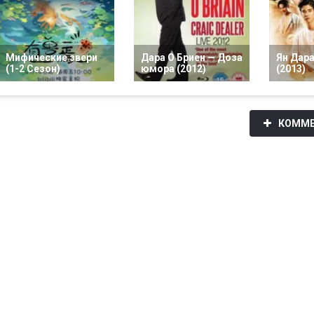
Мифические звери
Дара О Бриен — Доза
Ян Дара
(1-2 Сезон)
юмора (2012)
(2013)
КОММЕ