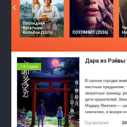
Последний
богатырь.
Че
Колобок (2026)
СОУЛМ8ЙТ (2026)
Но
Дара из Рэйвы 
1-6 Серия
В горном городке жив
местным преданиям, та
запретную границу, р
дети хранителей, Хина
Мадару Яматаги — шес
симпатию, и вскоре он
Год выпуска:
20