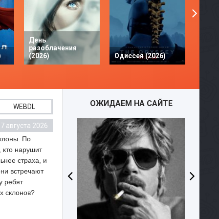
День
разоблачения
Твое 
)
(2026)
Одиссея (2026)
разби
ОЖИДАЕМ НА САЙТЕ
WEBDL
7 августа 2026
WEBDL
W
клоны. По
, кто нарушит
ьнее страха, и
они встречают
у ребят
ых склонов?