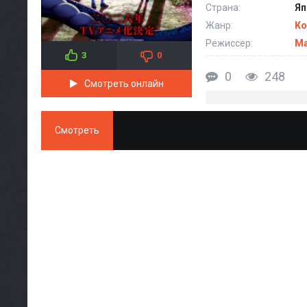
Страна:
Яп
Жанр:
Ко
Режиссер:
Ма
3
0
0
248
Смотреть онлайн
Смотреть