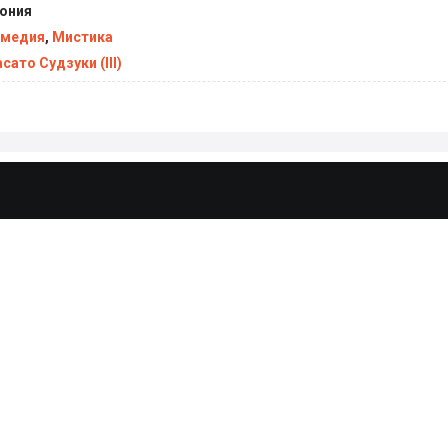
ония
медия
,
Мистика
сато Судзуки (III)