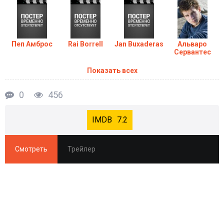
Пеп Амброс
Rai Borrell
Jan Buxaderas
Альваро
Сервантес
Показать всех
0
456
7.2
Смотреть
Трейлер