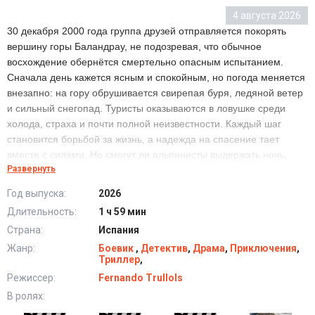
4 августа 2026
30 декабря 2000 года группа друзей отправляется покорять
вершину горы Баландрау, не подозревая, что обычное
восхождение обернётся смертельно опасным испытанием.
Сначала день кажется ясным и спокойным, но погода меняется
внезапно: на гору обрушивается свирепая буря, ледяной ветер
и сильный снегопад. Туристы оказываются в ловушке среди
холода, страха и почти полной неизвестности. Каждый шаг
становится борьбой за жизнь, а надежда на спасение тает
вместе с силами. Но смогут ли альпинисты выдержать ночь,
Развернуть
когда сама гора словно решила не отпускать их обратно?
Год выпуска:
2026
Длительность:
1 ч 59 мин
Идеальный шторм (2026) в хорошем качестве HD
Страна:
Испания
Жанр:
Боевик
,
Детектив
,
Драма
,
Приключения
,
Триллер
,
Режиссер:
Fernando Trullols
В ролях: