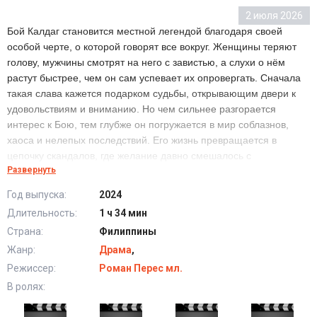
2 июля 2026
Бой Калдаг становится местной легендой благодаря своей
особой черте, о которой говорят все вокруг. Женщины теряют
голову, мужчины смотрят на него с завистью, а слухи о нём
растут быстрее, чем он сам успевает их опровергать. Сначала
такая слава кажется подарком судьбы, открывающим двери к
удовольствиям и вниманию. Но чем сильнее разгорается
интерес к Бою, тем глубже он погружается в мир соблазнов,
хаоса и нелепых последствий. Его жизнь превращается в
цепочку скандалов, где желание давно смешалось с
Развернуть
одиночеством. Но сможет ли он понять, кем является на самом
деле за пределами своей легенды?
Год выпуска:
2024
Длительность:
1 ч 34 мин
Калдаг Бой (2024) в хорошем качестве HD
Страна:
Филиппины
Жанр:
Драма
,
Режиссер:
Роман Перес мл.
В ролях: