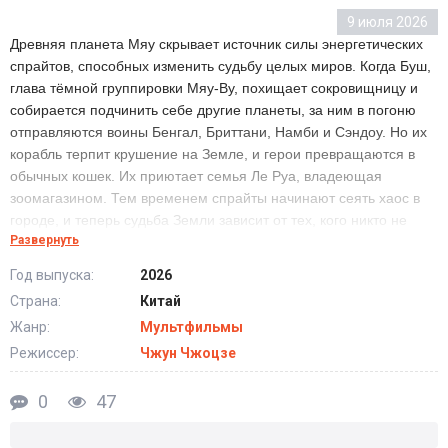
9 июля 2026
Древняя планета Мяу скрывает источник силы энергетических
спрайтов, способных изменить судьбу целых миров. Когда Буш,
глава тёмной группировки Мяу-Ву, похищает сокровищницу и
собирается подчинить себе другие планеты, за ним в погоню
отправляются воины Бенгал, Бриттани, Намби и Сэндоу. Но их
корабль терпит крушение на Земле, и герои превращаются в
обычных кошек. Их приютает семья Ле Руа, владеющая
зоомагазином. Тем временем спрайты начинают сеять хаос в
городе, и теперь судьба Земли зависит от тех, кого никто не
Развернуть
воспринимает всерьёз. Но смогут ли Мяу-воины вернуть свою
силу вовремя?
Год выпуска:
2026
Страна:
Китай
Жанр:
Мультфильмы
Режиссер:
Чжун Чжоцзе
0
47