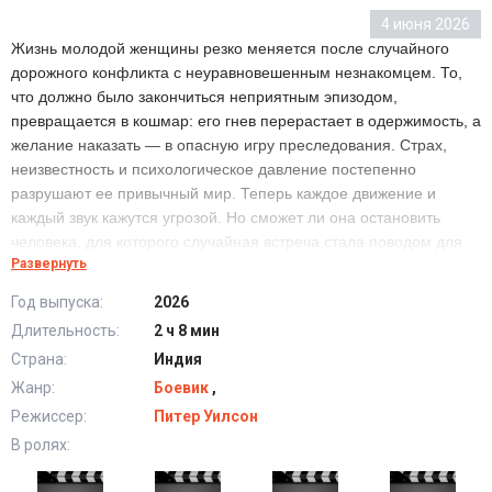
4 июня 2026
Жизнь молодой женщины резко меняется после случайного
дорожного конфликта с неуравновешенным незнакомцем. То,
что должно было закончиться неприятным эпизодом,
превращается в кошмар: его гнев перерастает в одержимость, а
желание наказать — в опасную игру преследования. Страх,
неизвестность и психологическое давление постепенно
разрушают ее привычный мир. Теперь каждое движение и
каждый звук кажутся угрозой. Но сможет ли она остановить
человека, для которого случайная встреча стала поводом для
Развернуть
мести?
Год выпуска:
2026
Длительность:
2 ч 8 мин
Преследователь (2026) в хорошем качестве HD
Страна:
Индия
Жанр:
Боевик
,
Режиссер:
Питер Уилсон
В ролях: