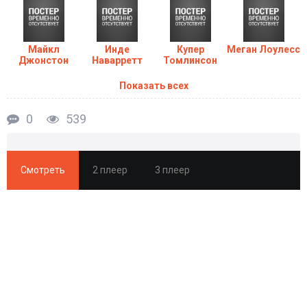
Майкл
Инде
Купер
Меган Лоулесс
Джонстон
Наварретт
Томлинсон
Показать всех
0
539
Смотреть
2 плеер
3 плеер