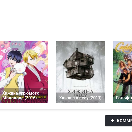
Хижина угрюмого
Мононоке (2016)
Хижина в лесу (2011)
Гольф-к
КОММЕ