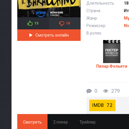
Длительность:
18
Страна:
Ит
Жанр:
М
13
10
Режиссер:
Ni
В ролях:
Смотреть онлайн
Пилар Фольяти
0
279
7.2
Смотреть
2 плеер
Трейлер