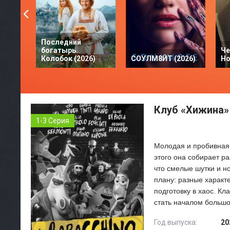
Последний
богатырь.
Че
Колобок (2026)
СОУЛМ8ЙТ (2026)
Но
Клуб «Хижина» 
1-3 Серия
Молодая и пробивная 
этого она собирает р
что смелые шутки и но
плану: разные харак
подготовку в хаос. К
стать началом большо
Год выпуска:
20