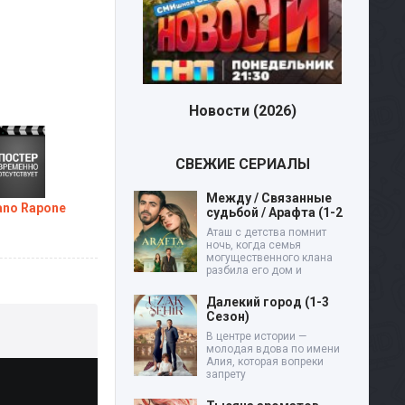
Новости (2026)
СВЕЖИЕ СЕРИАЛЫ
Между / Связанные
ano Rapone
судьбой / Арафта (1-2
Аташ с детства помнит
ночь, когда семья
могущественного клана
разбила его дом и
Далекий город (1-3
Сезон)
В центре истории —
молодая вдова по имени
Алия, которая вопреки
запрету