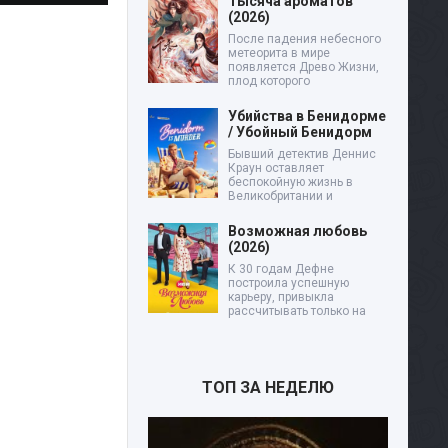
Тысяча ароматов
(2026)
После падения небесного
метеорита в мире
появляется Древо Жизни,
плод которого
Убийства в Бенидорме
/ Убойный Бенидорм
Бывший детектив Деннис
Краун оставляет
беспокойную жизнь в
Великобритании и
Возможная любовь
(2026)
К 30 годам Дефне
построила успешную
карьеру, привыкла
рассчитывать только на
ТОП ЗА НЕДЕЛЮ