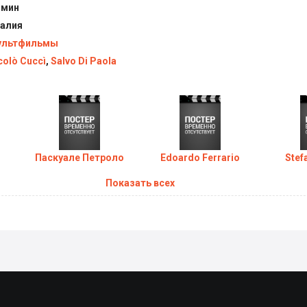
 мин
алия
ультфильмы
colò Cuccì
,
Salvo Di Paola
Паскуале Петроло
Edoardo Ferrario
Stef
Показать всех