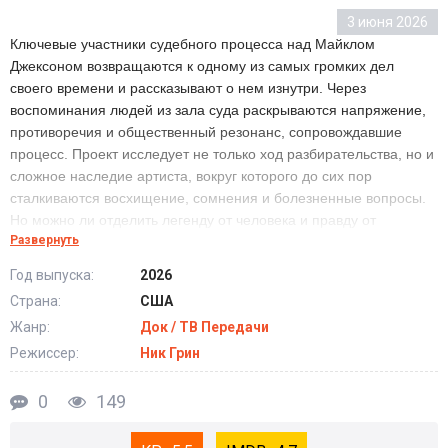
3 июня 2026
Ключевые участники судебного процесса над Майклом
Джексоном возвращаются к одному из самых громких дел
своего времени и рассказывают о нем изнутри. Через
воспоминания людей из зала суда раскрываются напряжение,
противоречия и общественный резонанс, сопровождавшие
процесс. Проект исследует не только ход разбирательства, но и
сложное наследие артиста, вокруг которого до сих пор
сталкиваются восхищение, сомнения и болезненные вопросы.
Но можно ли отделить легенду от человека и правду от
Развернуть
созданного вокруг нее шума?
Год выпуска:
2026
Страна:
США
Сериал Майкл Джексон: Вердикт (2026) все серии
подряд
Жанр:
Док / ТВ Передачи
Режиссер:
Ник Грин
0
149