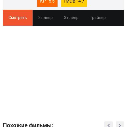
5.5
4.7
Смотреть
2 плеер
3 плеер
Трейлер
Похожие фильмы: