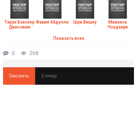
Тарун Бхаскер
Фария Абдулла
Шри Вишну
Маанаса
Даассиам
Чоудхари
Показать всех
0
268
Смотреть
2 плеер