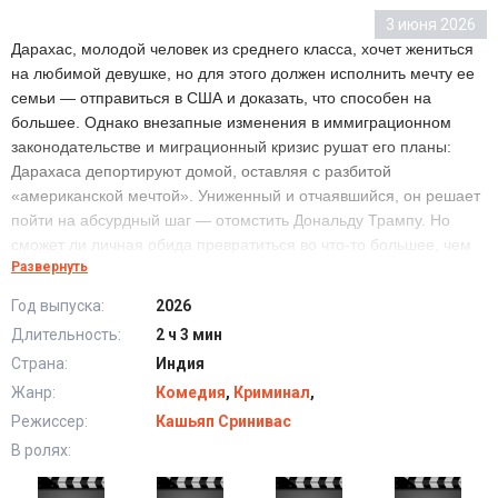
3 июня 2026
Дарахас, молодой человек из среднего класса, хочет жениться
на любимой девушке, но для этого должен исполнить мечту ее
семьи — отправиться в США и доказать, что способен на
большее. Однако внезапные изменения в иммиграционном
законодательстве и миграционный кризис рушат его планы:
Дарахаса депортируют домой, оставляя с разбитой
«американской мечтой». Униженный и отчаявшийся, он решает
пойти на абсурдный шаг — отомстить Дональду Трампу. Но
сможет ли личная обида превратиться во что-то большее, чем
Развернуть
безумная затея?
Год выпуска:
2026
Длительность:
2 ч 3 мин
Раненый лев (2026) в хорошем качестве HD
Страна:
Индия
Жанр:
Комедия
,
Криминал
,
Режиссер:
Кашьяп Сринивас
В ролях: