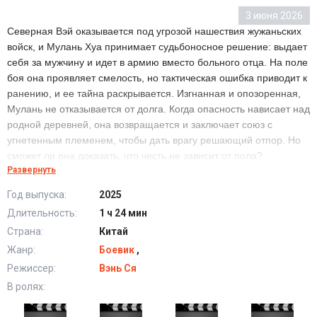
3 июня 2026
Северная Вэй оказывается под угрозой нашествия жужаньских
войск, и Мулань Хуа принимает судьбоносное решение: выдает
себя за мужчину и идет в армию вместо больного отца. На поле
боя она проявляет смелость, но тактическая ошибка приводит к
ранению, и ее тайна раскрывается. Изгнанная и опозоренная,
Мулань не отказывается от долга. Когда опасность нависает над
родной деревней, она возвращается и заключает союз с
угнетенным племенем, чтобы дать врагу решающий отпор. Но
сможет ли она доказать, что честь не зависит от пола?
Развернуть
Год выпуска:
2025
Мулань Хуа (2025) в хорошем качестве HD
Длительность:
1 ч 24 мин
Страна:
Китай
Жанр:
Боевик
,
Режиссер:
Вэнь Ся
В ролях: