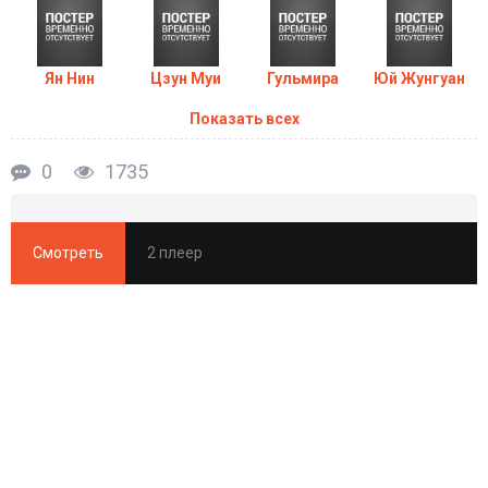
Ян Нин
Цзун Муи
Гульмира
Юй Жунгуан
Показать всех
0
1735
Смотреть
2 плеер