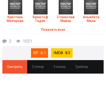
Кристина
Криштоф
Станислав
Альжбета
Малерова
Гадек
Майер
Мала
Показать всех
2
1021
6.1
8.3
Смотреть
2 плеер
3 плеер
Трейлер