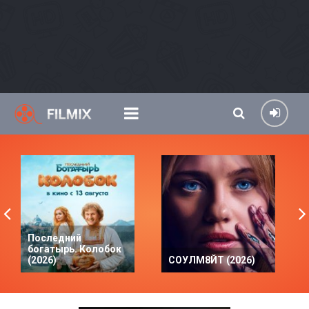
Последний
богатырь. Колобок
(2026)
СОУЛМ8ЙТ (2026)