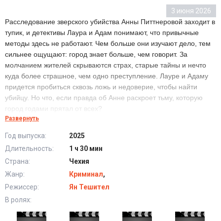
3 июня 2026
Расследование зверского убийства Анны Питтнеровой заходит в
тупик, и детективы Лаура и Адам понимают, что привычные
методы здесь не работают. Чем больше они изучают дело, тем
сильнее ощущают: город знает больше, чем говорит. За
молчанием жителей скрываются страх, старые тайны и нечто
куда более страшное, чем одно преступление. Лауре и Адаму
придется пробиться сквозь ложь и недоверие, чтобы найти
убийцу. Но что, если правда об Анне раскроет тьму, которую
город годами прятал от всех?
Развернуть
Год выпуска:
2025
Игра убийцы (2025) в хорошем качестве HD
Длительность:
1 ч 30 мин
Страна:
Чехия
Жанр:
Криминал
,
Режиссер:
Ян Тешител
В ролях: