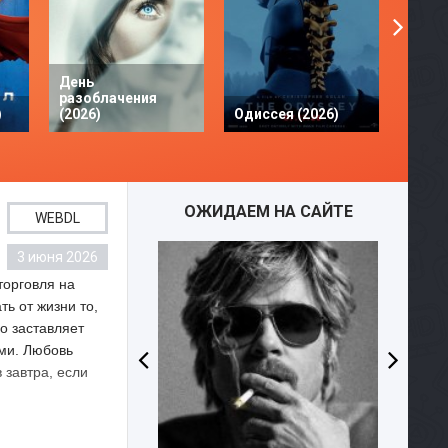
День
разоблачения
Твое 
)
(2026)
Одиссея (2026)
разби
ОЖИДАЕМ НА САЙТЕ
WEBDL
3 июня 2026
WEBDL
WEBD
торговля на
ь от жизни то,
во заставляет
ыми. Любовь
 завтра, если