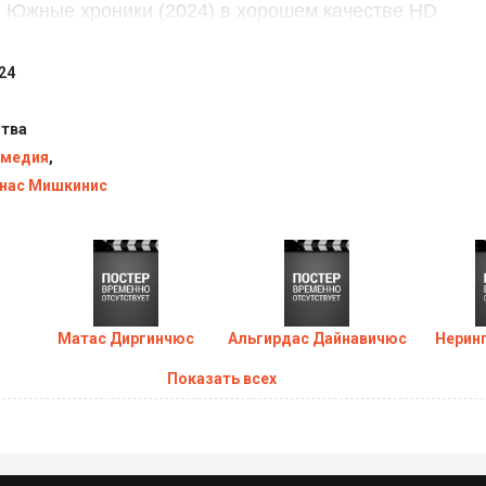
Южные хроники (2024) в хорошем качестве HD
24
ч
тва
медия
,
нас Мишкинис
Матас Диргинчюс
Альгирдас Дайнавичюс
Нерин
Показать всех