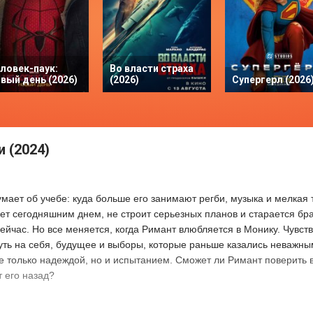
ловек-паук:
Во власти страха
вый день (2026)
(2026)
Супергерл (2026
 (2024)
мает об учебе: куда больше его занимают регби, музыка и мелкая 
ет сегодняшним днем, не строит серьезных планов и старается брат
сейчас. Но все меняется, когда Римант влюбляется в Монику. Чувст
нуть на себя, будущее и выборы, которые раньше казались неважн
не только надеждой, но и испытанием. Сможет ли Римант поверить в
т его назад?