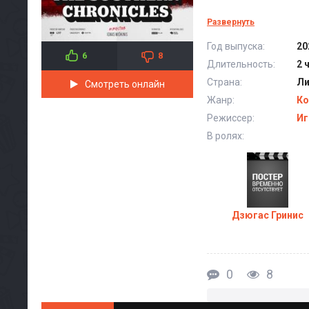
Развернуть
Год выпуска:
20
6
8
Длительность:
2 
Страна:
Ли
Смотреть онлайн
Жанр:
Ко
Режиссер:
Иг
В ролях:
Дзюгас Гринис
0
8