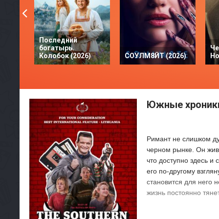
Последний
богатырь.
Че
Колобок (2026)
СОУЛМ8ЙТ (2026)
Но
Южные хроники
Римант не слишком ду
черном рынке. Он жив
что доступно здесь и 
его по-другому взгля
становится для него 
жизнь постоянно тяне