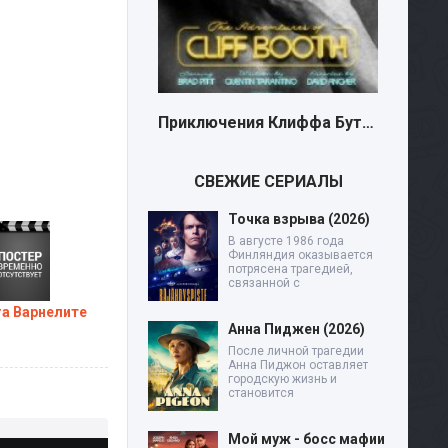
Приключения Клиффа Бута (2026)
Новости (2026)
СВЕЖИЕ СЕРИАЛЫ
Точка взрыва (2026)
В августе 1986 года
Финляндия оказывается
потрясена трагедией,
связанной с
га Варнелите
Анна Пиджен (2026)
После личной трагедии
Анна Пиджон оставляет
городскую жизнь и
становится
Мой муж - босс мафии