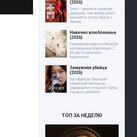
(2026)
Эми — милая и наивная
девушка, чья жизнь резко
меняется после брака с
Зиком,
Навечно влюбленные
(2026)
Гламурный юрист и богатая
наследница поколения Z
когда-то казались
идеальной
Замужняя убийца
(2026)
За образом обычной
замужней женщины
скрывается опасная тайна:
героиня работает
ТОП ЗА НЕДЕЛЮ