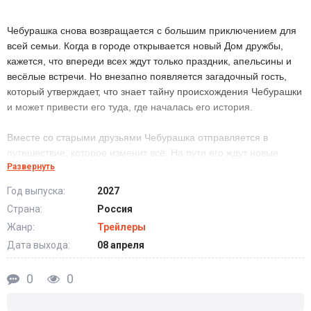
Чебурашка снова возвращается с большим приключением для
всей семьи. Когда в городе открывается новый Дом дружбы,
кажется, что впереди всех ждут только праздник, апельсины и
весёлые встречи. Но внезапно появляется загадочный гость,
который утверждает, что знает тайну происхождения Чебурашки
и может привести его туда, где началась его история.
Вместе со старыми друзьями Чебурашка отправляется в
путешествие, которое изменит всё. На пути его ждут новые
Развернуть
знакомства, смешные испытания и важный выбор: узнать
правду о прошлом или остаться рядом с теми, кто уже стал
Год выпуска:
2027
настоящей семьёй. Ведь иногда самый родной дом — это не
Страна:
Россия
место, а люди, которые тебя любят.
Жанр:
Трейлеры
Дата выхода:
08 апреля
Чебурашка 3 (2027) когда выйдет?
0
0