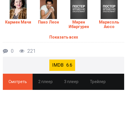
Кармен Мачи
Пако Леон
Мирен
Марисоль
Ибаргурен
Аюсо
Показать всех
0
221
6.6
Смотреть
2 плеер
3 плеер
Трейлер