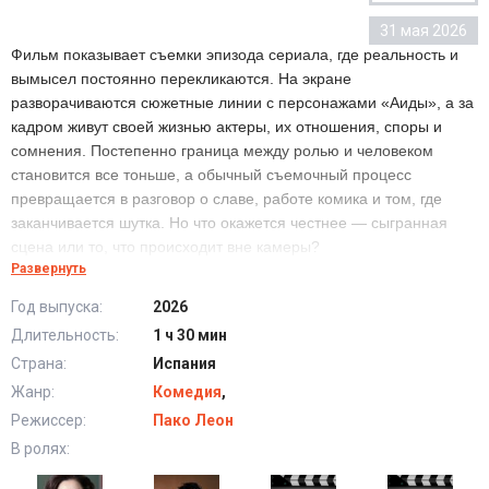
31 мая 2026
Фильм показывает съемки эпизода сериала, где реальность и
вымысел постоянно перекликаются. На экране
разворачиваются сюжетные линии с персонажами «Аиды», а за
кадром живут своей жизнью актеры, их отношения, споры и
сомнения. Постепенно граница между ролью и человеком
становится все тоньше, а обычный съемочный процесс
превращается в разговор о славе, работе комика и том, где
заканчивается шутка. Но что окажется честнее — сыгранная
сцена или то, что происходит вне камеры?
Развернуть
Год выпуска:
2026
Аида возвращается (2026) в хорошем качестве
Длительность:
1 ч 30 мин
HD
Страна:
Испания
Жанр:
Комедия
,
Режиссер:
Пако Леон
В ролях: