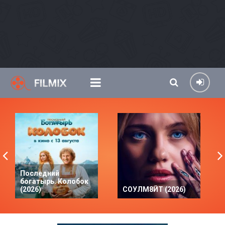
Последний
богатырь. Колобок
(2026)
СОУЛМ8ЙТ (2026)