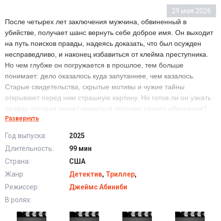
29 мая 2026
После четырех лет заключения мужчина, обвиненный в
убийстве, получает шанс вернуть себе доброе имя. Он выходит
на путь поисков правды, надеясь доказать, что был осужден
несправедливо, и наконец избавиться от клейма преступника.
Но чем глубже он погружается в прошлое, тем больше
понимает: дело оказалось куда запутаннее, чем казалось.
Старые свидетельства, скрытые мотивы и чужие тайны
открывают перед ним страшную картину. Но готов ли он узнать
правду, которая может оказаться опаснее самого обвинения?
Развернуть
Год выпуска:
2025
Лотарио (2025) в хорошем качестве HD
Длительность:
99 мин
Страна:
США
Жанр:
Детектив
,
Триллер
,
Режиссер:
Джеймс Абиниби
В ролях: