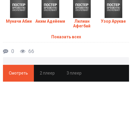
Муначи Абии
Аким Адейеми
Лилиан
Узор Арукве
Афегбай
Показать всех
0
66
Смотреть
2 плеер
3 плеер