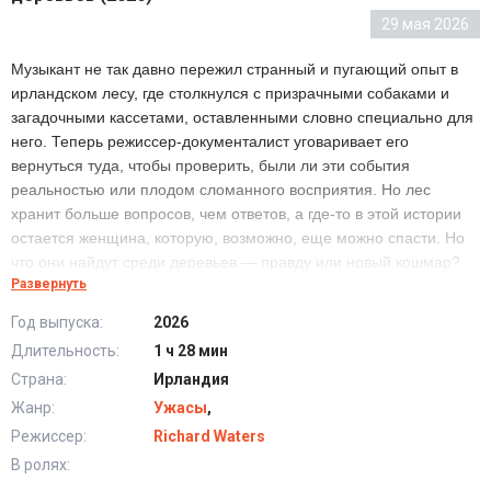
29 мая 2026
Музыкант не так давно пережил странный и пугающий опыт в
ирландском лесу, где столкнулся с призрачными собаками и
загадочными кассетами, оставленными словно специально для
него. Теперь режиссер-документалист уговаривает его
вернуться туда, чтобы проверить, были ли эти события
реальностью или плодом сломанного восприятия. Но лес
хранит больше вопросов, чем ответов, а где-то в этой истории
остается женщина, которую, возможно, еще можно спасти. Но
что они найдут среди деревьев — правду или новый кошмар?
Развернуть
Год выпуска:
2026
Искажение 2: Мертвецы среди деревьев (2026) в
Длительность:
1 ч 28 мин
хорошем качестве HD
Страна:
Ирландия
Жанр:
Ужасы
,
Режиссер:
Richard Waters
В ролях: