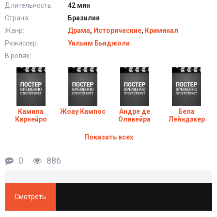
Длительность:
42 мин
подряд
Страна:
Бразилия
Жанр:
Драма
,
Исторические
,
Криминал
Режиссер:
Уильям Бьяджоли
В ролях:
Камила
Жоау Кампос
Андре де
Бела
Карнейро
Оливейра
Лейндэкер
Показать всех
0
886
Смотреть