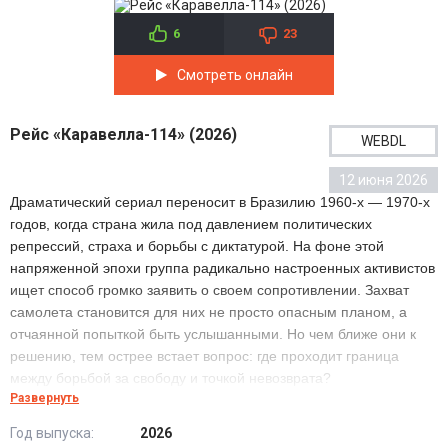
1-4 Серия
6
23
Смотреть онлайн
Рейс «Каравелла-114» (2026)
WEBDL
12 июня 2026
Драматический сериал переносит в Бразилию 1960-х — 1970-х
годов, когда страна жила под давлением политических
репрессий, страха и борьбы с диктатурой. На фоне этой
напряженной эпохи группа радикально настроенных активистов
ищет способ громко заявить о своем сопротивлении. Захват
самолета становится для них не просто опасным планом, а
отчаянной попыткой быть услышанными. Но чем ближе они к
решению, тем острее встает вопрос: где проходит граница
между борьбой за свободу и точкой невозврата?
Развернуть
Год выпуска:
2026
Сериал Рейс «Каравелла-114» (2026) все серии