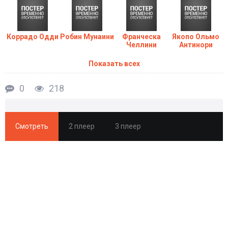
Коррадо Одди
Робин Мунаини
Франческа
Якопо Ольмо
Челлини
Антинори
Показать всех
0
218
Смотреть
2 плеер
3 плеер