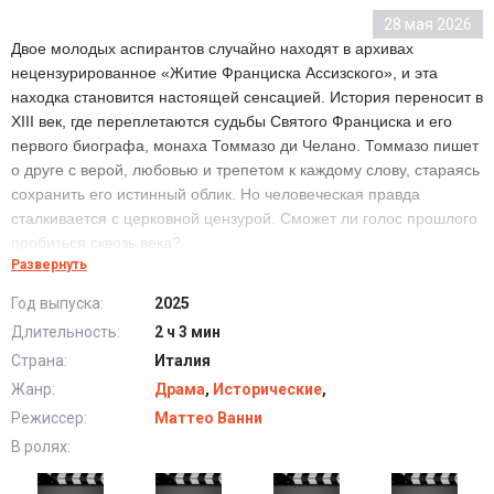
28 мая 2026
Двое молодых аспирантов случайно находят в архивах
нецензурированное «Житие Франциска Ассизского», и эта
находка становится настоящей сенсацией. История переносит в
XIII век, где переплетаются судьбы Святого Франциска и его
первого биографа, монаха Томмазо ди Челано. Томмазо пишет
о друге с верой, любовью и трепетом к каждому слову, стараясь
сохранить его истинный облик. Но человеческая правда
сталкивается с церковной цензурой. Сможет ли голос прошлого
пробиться сквозь века?
Развернуть
Год выпуска:
2025
Наследие Томаззо (2025) в хорошем качестве HD
Длительность:
2 ч 3 мин
Страна:
Италия
Жанр:
Драма
,
Исторические
,
Режиссер:
Маттео Ванни
В ролях: