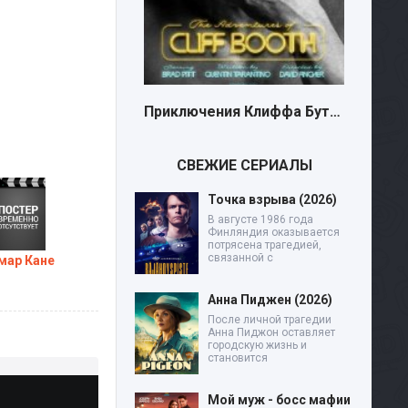
Приключения Клиффа Бута (2026)
СВЕЖИЕ СЕРИАЛЫ
Точка взрыва (2026)
В августе 1986 года
Финляндия оказывается
потрясена трагедией,
связанной с
мар Кане
Анна Пиджен (2026)
После личной трагедии
Анна Пиджон оставляет
городскую жизнь и
становится
Мой муж - босс мафии