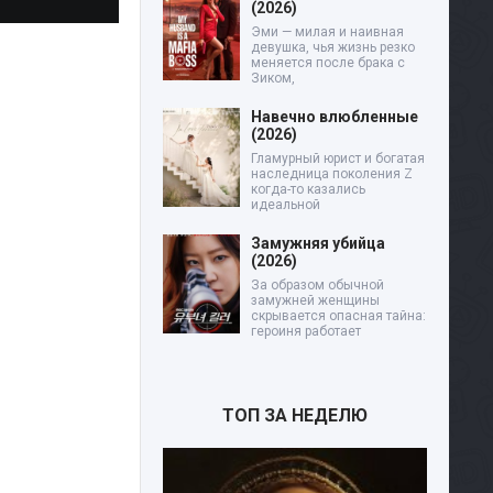
(2026)
Эми — милая и наивная
девушка, чья жизнь резко
меняется после брака с
Зиком,
Навечно влюбленные
(2026)
Гламурный юрист и богатая
наследница поколения Z
когда-то казались
идеальной
Замужняя убийца
(2026)
За образом обычной
замужней женщины
скрывается опасная тайна:
героиня работает
ТОП ЗА НЕДЕЛЮ