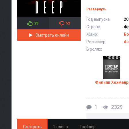
Развернуть
Год выпуска:
20
23
52
Страна:
Фр
Жанр:
Бо
Смотреть онлайн
Режиссер:
Au
В ролях:
Филипп Хохмайр
1
2329
Смотреть
2 плеер
Трейлер