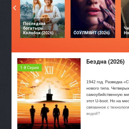
Последний
богатырь.
Че
Колобок (2026)
СОУЛМ8ЙТ (2026)
Но
Бездна (2026)
1-8 Серия
1942 год. Разведка «
нового типа. Четверых
самоубийственную ми
этот U-boot. Но на ме
связанное с технолог
водой?