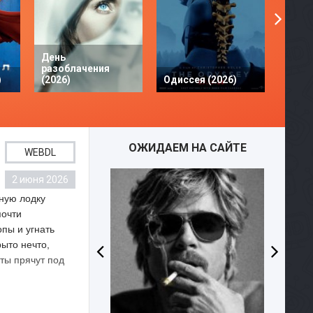
День
разоблачения
Твое 
)
(2026)
Одиссея (2026)
разби
ОЖИДАЕМ НА САЙТЕ
WEBDL
2 июня 2026
WEBD
дную лодку
почти
пы и угнать
рыто нечто,
ты прячут под