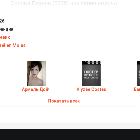
Сериал Бездна (2026) все серии подряд
26
анция
евик
rélien Molas
Армель Дойч
Alyzée Costes
Ба
Показать всех