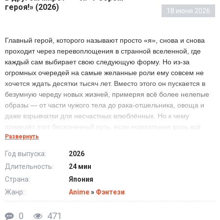
героя!» (2026)
18 июня 2026
Главный герой, которого называют просто «я», снова и снова
проходит через перевоплощения в странной вселенной, где
каждый сам выбирает свою следующую форму. Но из-за
огромных очередей на самые желанные роли ему совсем не
хочется ждать десятки тысяч лет. Вместо этого он пускается в
безумную череду новых жизней, примеряя всё более нелепые
образы — от части чужого тела до рака-отшельника, овоща и
даже взрывчатки для несчастных влюблённых. Но к чему
приведёт этот бесконечный путь, если нормальная роль всё
Развернуть
ещё недосягаема?
Год выпуска:
2026
Длительность:
24 мин
Страна:
Япония
Жанр:
Anime
»
Фэнтези
0
471