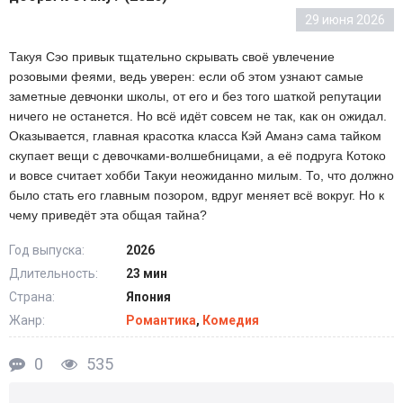
29 июня 2026
Такуя Сэо привык тщательно скрывать своё увлечение
розовыми феями, ведь уверен: если об этом узнают самые
заметные девчонки школы, от его и без того шаткой репутации
ничего не останется. Но всё идёт совсем не так, как он ожидал.
Оказывается, главная красотка класса Кэй Аманэ сама тайком
скупает вещи с девочками-волшебницами, а её подруга Котоко
и вовсе считает хобби Такуи неожиданно милым. То, что должно
было стать его главным позором, вдруг меняет всё вокруг. Но к
чему приведёт эта общая тайна?
Год выпуска:
2026
Длительность:
23 мин
Страна:
Япония
Жанр:
Романтика
,
Комедия
0
535