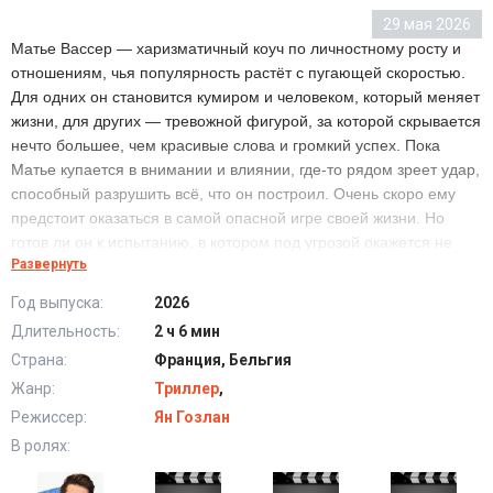
29 мая 2026
Матье Вассер — харизматичный коуч по личностному росту и
отношениям, чья популярность растёт с пугающей скоростью.
Для одних он становится кумиром и человеком, который меняет
жизни, для других — тревожной фигурой, за которой скрывается
нечто большее, чем красивые слова и громкий успех. Пока
Матье купается в внимании и влиянии, где-то рядом зреет удар,
способный разрушить всё, что он построил. Очень скоро ему
предстоит оказаться в самой опасной игре своей жизни. Но
готов ли он к испытанию, в котором под угрозой окажется не
Развернуть
только карьера?
Год выпуска:
2026
Длительность:
2 ч 6 мин
Гуру (2025) в хорошем качестве HD
Страна:
Франция, Бельгия
Жанр:
Триллер
,
Режиссер:
Ян Гозлан
В ролях: