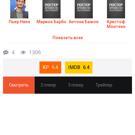
Пьер Нинэ
Марион Барбо
Антони Бажон
Кристоф
Монтене
Показать всех
4
1306
6.4
6.4
Смотреть
2 плеер
3 плеер
Трейлер