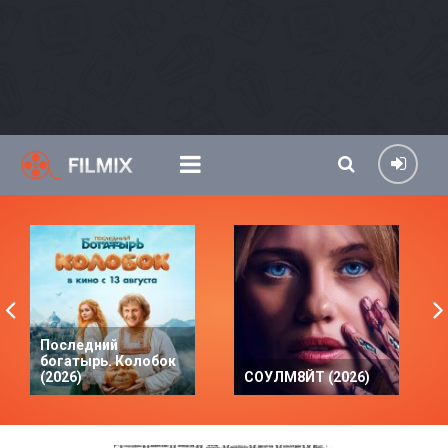
Последний
богатырь. Колобок
(2026)
СОУЛМ8ЙТ (2026)