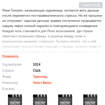
7 июля 2026
Рони Гингрич, начинающая художница, пытается жить дальше
после пережитого посттравматического стресса. Но её прошлое
не отпускает: скрытая детская травма постепенно прорывается
наружу через сонный паралич и повторяющиеся сновидения.
Каждая ночь становится для Рони испытанием, где страхи
обретают пугающие образы, а граница между сном и
реальностью начинает стираться. Пытаясь понять, что с ней
происходит, она всё ближе подходит к правде, которую когда-то
спрятала глубоко внутри. Но готова ли Рони вспомнить то, что
Развернуть
её разум так долго пытался защитить?
Год выпуска:
2024
Страна:
США
В поисках счастья (2024) в хорошем качестве HD
Жанр:
Триллер
,
Режиссер:
Valeri Bates
В ролях: