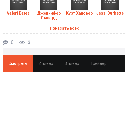
Valeri Bates
Дженнифер
Курт Хановер
Jessi Burkette
Сьюард
Показать всех
0
6
Смотреть
2 плеер
3 плеер
Трейлер